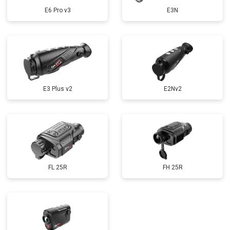
E6 Pro v3
E3N
E3 Plus v2
E2Nv2
FL 25R
FH 25R