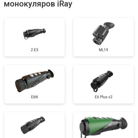
монокуляров iRay
2 E3
ML19
E6N
E6 Plus v2