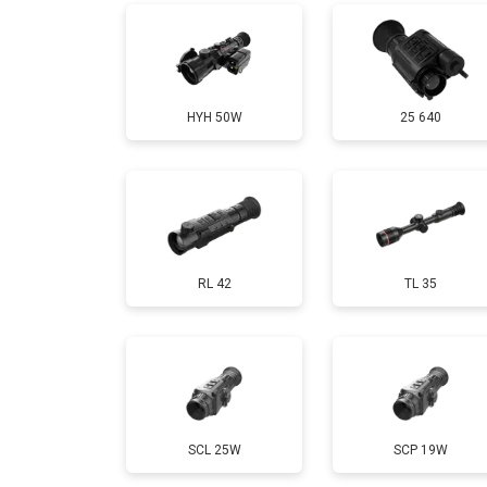
HYH 50W
25 640
RL 42
TL 35
SCL 25W
SCP 19W