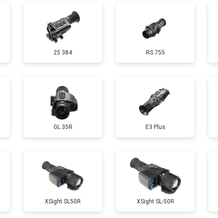
25 384
RS 755
GL 35R
E3 Plus
ХSight SL50R
XSight SL-50R