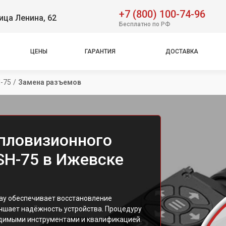
+7 (800) 100-74-96
ица Ленина, 62
Бесплатно по РФ
ЦЕНЫ
ГАРАНТИЯ
ДОСТАВКА
H-75
/
Замена разъемов
пловизионного
 SH-75 в Ижевске
ay обеспечивает восстановление
учшает надёжность устройства. Процедуру
димыми инструментами и квалификацией.