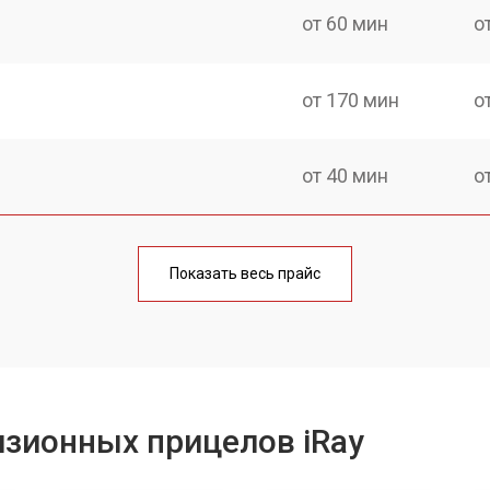
от 60 мин
о
от 170 мин
о
от 40 мин
о
от 170 мин
о
Показать весь прайс
от 70 мин
о
от 100 мин
о
зионных прицелов iRay
от 60 мин
о