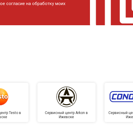
ое согласие на обработку моих
ентр Testo в
Сервисный центр Arkon в
Сервисный це
вске
Ижевске
Иже