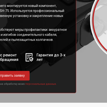
чего монтируется новый компонент,
SH-75. Используется профессиональный
венную установку и закрепление новых
бствуют меры профилактики: аккуратное
 и изгибов соединительного кабеля,
телей и пылезащитных колпачков.
с ремонт
Гарантия до 3-х
обращения
лет
править заявку
 на обработку моих
персональных данных.