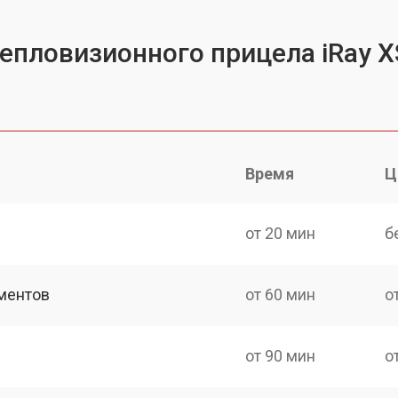
епловизионного прицела iRay X
Время
Ц
от 20 мин
б
ментов
от 60 мин
о
от 90 мин
о