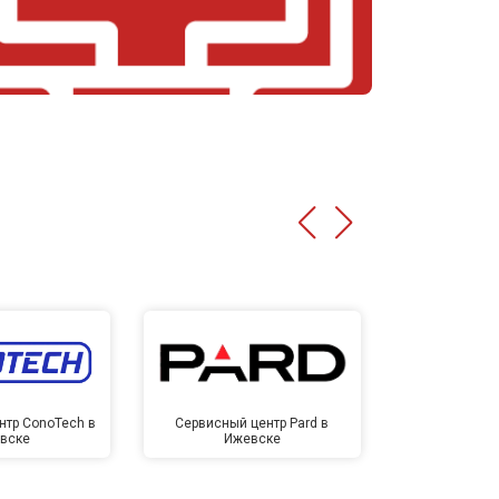
нтр ConoTech в
Сервисный центр Pard в
Сервисный ц
вске
Ижевске
Иже