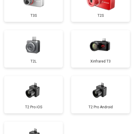
T3S
T2S
T2L
Xinfrared T3
T2 Pro iOS
T2 Pro Android